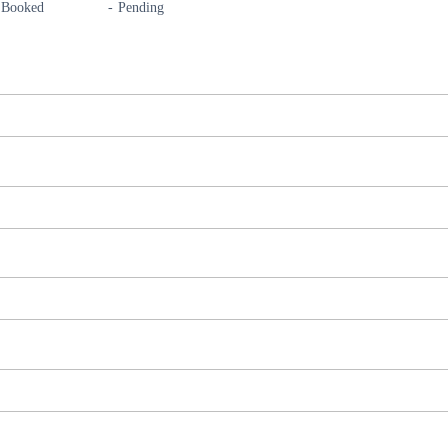
07
Booked
-
Pending