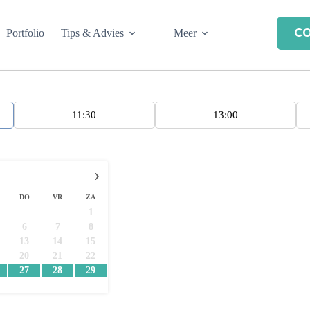
C
Portfolio
Tips & Advies
Meer
11:30
13:00
›
DO
VR
ZA
1
6
7
8
13
14
15
20
21
22
27
28
29