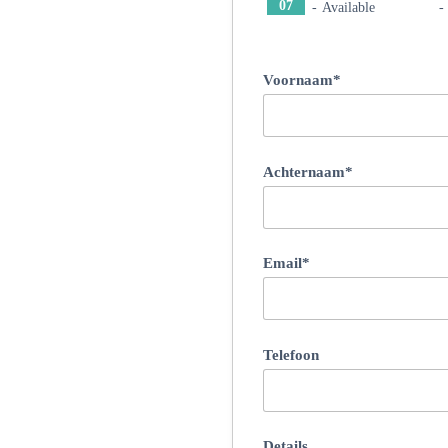
07
07
-
Available
-
Voornaam*
Achternaam*
Email*
Telefoon
Details