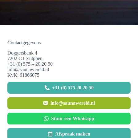
Contactgegevens
Doggersbank 4
7202 CT Zutphen
+31 (0) 575 – 20 20 50
info@saunawereld.nl
KvK: 61866075
+31 (0) 575 20 20 50
info@saunawereld.nl
Stuur een Whatsapp
Afspraak maken