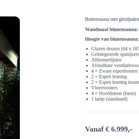
Buitensauna met gleufpalen
Wandmaat binnensauna:
Hoogte van binnensauna:
Glazen deuren (64 x 18
Geïntegreerde spanijzer
Aftimmerlijsten
Afsluitbare ventilatieroos
4 × Zware espenhouten b
2 × Espen leuning
2 × Espen leuning tusse
Vloerroosters
4 × Hoofdsteun (basis)
1 lamp (standaard)
Vanaf € 6.999,-