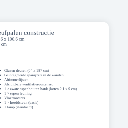
ufpalen constructie
,6 x 100,6 cm
0 cm
Glazen deuren (64 x 187 cm)
Geïntegreerde spanijzers in de wanden
Aftimmerlijsten
Afsluitbare ventilatierooster set
1 × zware espenhouten bank (latten 2,1 x 9 cm)
1 × espen leuning
Vloerroosters
1 × hoofdsteun (basis)
1 lamp (standaard)