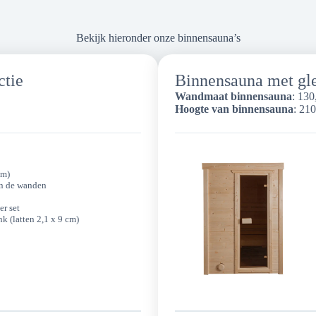
Bekijk hieronder onze binnensauna’s
ctie
Binnensauna met gle
Wandmaat binnensauna
: 130
Hoogte van binnensauna
: 21
cm)
in de wanden
er set
k (latten 2,1 x 9 cm)