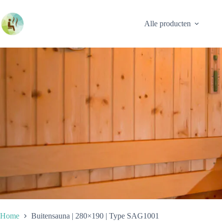
Ga
naar
de
Alle producten
inhoud
Home
Buitensauna | 280×190 | Type SAG1001