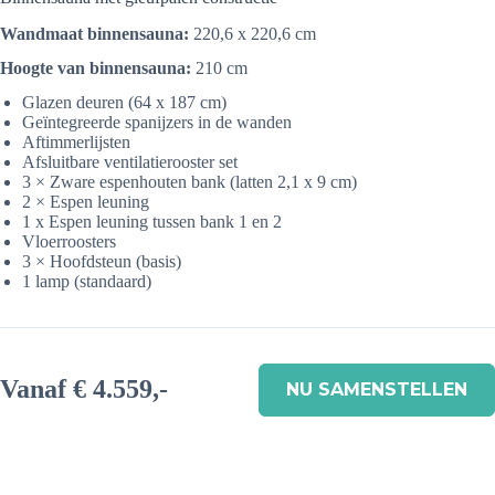
Wandmaat binnensauna:
220,6 x 220,6 cm
Hoogte van binnensauna:
210 cm
Glazen deuren (64 x 187 cm)
Geïntegreerde spanijzers in de wanden
Aftimmerlijsten
Afsluitbare ventilatierooster set
3 × Zware espenhouten bank (latten 2,1 x 9 cm)
2 × Espen leuning
1 x Espen leuning tussen bank 1 en 2
Vloerroosters
3 × Hoofdsteun (basis)
1 lamp (standaard)
Vanaf € 4.559,-
NU SAMENSTELLEN