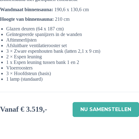
Wandmaat binnensauna:
190,6 x 130,6 cm
Hoogte van binnensauna:
210 cm
Glazen deuren (64 x 187 cm)
Geïntegreerde spanijzers in de wanden
Aftimmerlijsten
Afsluitbare ventilatierooster set
3 × Zware espenhouten bank (latten 2,1 x 9 cm)
2 × Espen leuning
1 x Espen leuning tussen bank 1 en 2
Vloerroosters
3 × Hoofdsteun (basis)
1 lamp (standaard)
Vanaf € 3.519,-
NU SAMENSTELLEN